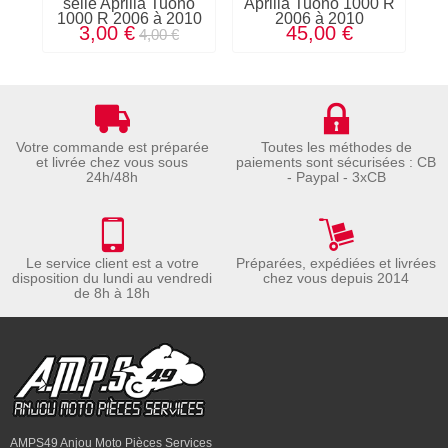
selle Aprilia Tuono
Aprilia Tuono 1000 R
d
1000 R 2006 à 2010
2006 à 2010
T
3,00 €
45,00 €
4,00 €
Votre commande est préparée
Toutes les méthodes de
et livrée chez vous sous
paiements sont sécurisées : CB
24h/48h
- Paypal - 3xCB
Le service client est a votre
Préparées, expédiées et livrées
disposition du lundi au vendredi
chez vous depuis 2014
de 8h à 18h
AMPS49 Anjou Moto Pièces Services