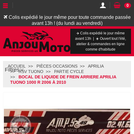
0
Colis expédié le jour même pour toute commande passée
avant 13h ! (du lundi au vendredi)
✈️ Colis expédié le jour même
avant 13h | ☀️ Ouvert tout l'été,
atelier & commandes en ligne
comme d'habitude
ACCUEIL
PIÈCES OCCASIONS
APRILIA
Filtres
RSV TUONO
PARTIE CYCLE
BOCAL DE LIQUIDE DE FREIN ARRIERE APRILIA
TUONO 1000 R 2006 À 2010