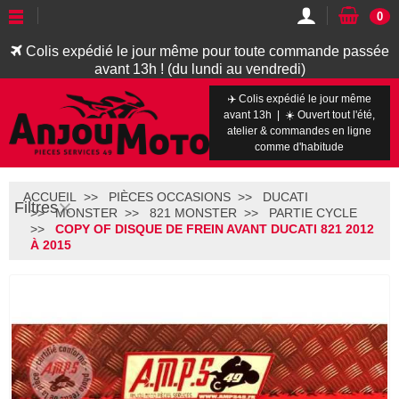
0
Colis expédié le jour même pour toute commande passée
avant 13h ! (du lundi au vendredi)
✈️ Colis expédié le jour même
avant 13h | ☀️ Ouvert tout l'été,
atelier & commandes en ligne
comme d'habitude
ACCUEIL
PIÈCES OCCASIONS
DUCATI
Filtres
MONSTER
821 MONSTER
PARTIE CYCLE
COPY OF DISQUE DE FREIN AVANT DUCATI 821 2012
À 2015