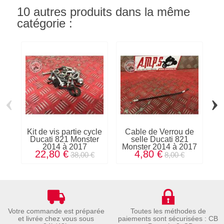
10 autres produits dans la même
catégorie :
‹
›
Kit de vis partie cycle
Cable de Verrou de
P
Ducati 821 Monster
selle Ducati 821
2014 à 2017
Monster 2014 à 2017
M
22,80 €
4,80 €
38,00 €
8,00 €
Votre commande est préparée
Toutes les méthodes de
et livrée chez vous sous
paiements sont sécurisées : CB