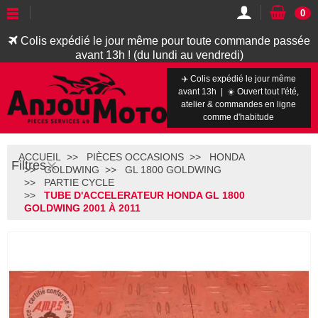
0
Colis expédié le jour même pour toute commande passée
avant 13h ! (du lundi au vendredi)
✈️ Colis expédié le jour même
avant 13h | ☀️ Ouvert tout l'été,
atelier & commandes en ligne
comme d'habitude
ACCUEIL
PIÈCES OCCASIONS
HONDA
Filtres
GOLDWING
GL 1800 GOLDWING
PARTIE CYCLE
TUBE D'ACCELERATEUR HONDA GL 1800
GOLDWING 2001 À 2011