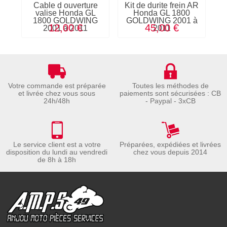
Cable d ouverture
Kit de durite frein AR
Re
valise Honda GL
Honda GL 1800
1800 GOLDWING
GOLDWING 2001 à
12,00 €
45,00 €
2001 à 2011
2011
Votre commande est préparée
Toutes les méthodes de
et livrée chez vous sous
paiements sont sécurisées : CB
24h/48h
- Paypal - 3xCB
Le service client est a votre
Préparées, expédiées et livrées
disposition du lundi au vendredi
chez vous depuis 2014
de 8h à 18h