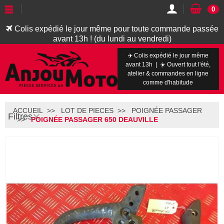
0
Colis expédié le jour même pour toute commande passée
avant 13h ! (du lundi au vendredi)
✈️ Colis expédié le jour même
avant 13h | ☀️ Ouvert tout l'été,
atelier & commandes en ligne
comme d'habitude
ACCUEIL
LOT DE PIECES
POIGNÉE PASSAGER
Filtres
POIGNÉE PASSAGER 650 DEAUVILLE