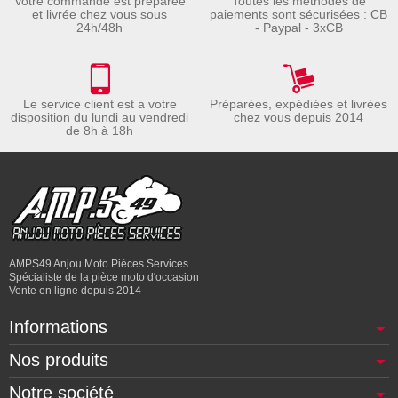
Votre commande est préparée
Toutes les méthodes de
et livrée chez vous sous
paiements sont sécurisées : CB
24h/48h
- Paypal - 3xCB
Le service client est a votre
Préparées, expédiées et livrées
disposition du lundi au vendredi
chez vous depuis 2014
de 8h à 18h
AMPS49 Anjou Moto Pièces Services
Spécialiste de la pièce moto d'occasion
Vente en ligne depuis 2014
Informations
Nos produits
Notre société