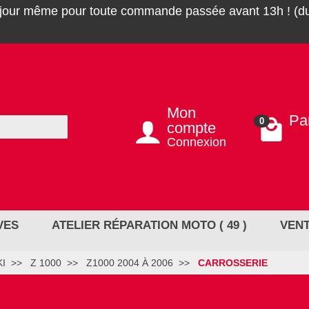
 jour même pour toute commande passée avant 13h ! (du
Mon
Pa
0
compte
0,0
Connexion
VES
ATELIER RÉPARATION MOTO ( 49 )
VENT
I
Z 1000
Z1000 2004 À 2006
CARROSSERIE