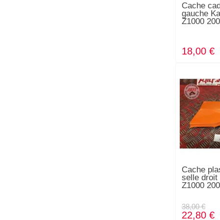
Cache cad
gauche K
Z1000 200
18,00 €
Cache pla
selle droi
Z1000 200
38,00 €
22,80 €