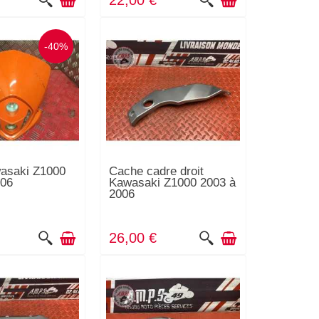
22,00 €
-40%
wasaki Z1000
Cache cadre droit
006
Kawasaki Z1000 2003 à
2006
26,00 €