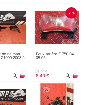
-70%
e de neiman
Feux arrière Z 750 04
 Z1000 2003 à
05 06
28,00 €
8,40 €