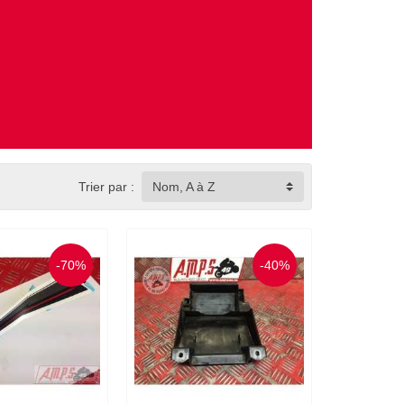
Trier par :
Nom, A à Z
-70%
-40%