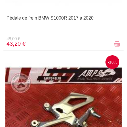
STOCK ÉPUISÉ
Pédale de frein BMW S1000R 2017 à 2020
48,00 €
43,20 €
-10%