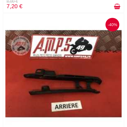
8,00 €
7,20 €
-40%