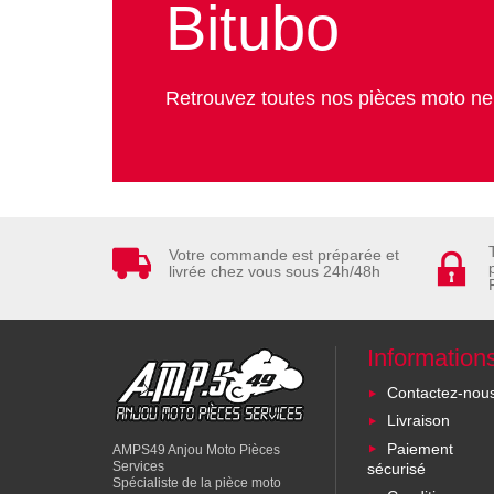
Bitubo
Retrouvez toutes nos pièces moto n
Votre commande est préparée et
livrée chez vous sous 24h/48h
Information
Contactez-nou
Livraison
Paiement
AMPS49 Anjou Moto Pièces
Services
sécurisé
Spécialiste de la pièce moto