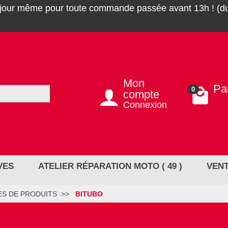
 jour même pour toute commande passée avant 13h ! (du
Mon
Pa
0
compte
0,0
Connexion
VES
ATELIER RÉPARATION MOTO ( 49 )
VENT
S DE PRODUITS
BITUBO