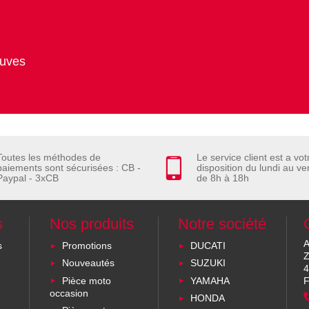
euves
Toutes les méthodes de
Le service client est a vot
paiements sont sécurisées : CB -
disposition du lundi au ve
Paypal - 3xCB
de 8h à 18h
s
Nos produits
Notre société
A
s
Promotions
DUCATI
Z
Nouveautés
SUZUKI
4
Pièce moto
YAMAHA
F
occasion
HONDA