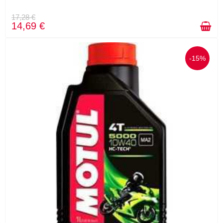
17,28 €
14,69 €
-15%