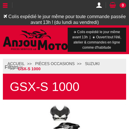
0
Colis expédié le jour même pour toute commande passée
avant 13h ! (du lundi au vendredi)
✈️ Colis expédié le jour même
avant 13h | ☀️ Ouvert tout l'été,
atelier & commandes en ligne
comme d'habitude
ACCUEIL
PIÈCES OCCASIONS
SUZUKI
Filtres
GSX-S 1000
GSX-S 1000