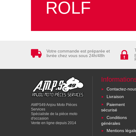
ROLF
Votre commande est préparée et
livrée chez vous sous 24h/48h
Information
Contactez-nou
Livraison
Paiement
AMPS49 Anjou Moto Pièces
Services
sécurisé
Spécialiste de la pièce moto
Conditions
d'occasion
générales
Vente en ligne depuis 2014
Mentions légal