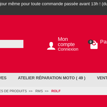
 jour même pour toute commande passée avant 13h ! (du
Mon
Pa
0
compte
0,0
Connexion
VES
ATELIER RÉPARATION MOTO ( 49 )
VENT
S DE PRODUITS
RMS
ROLF