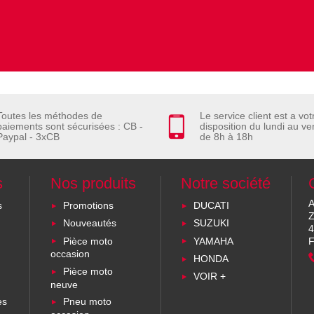
Toutes les méthodes de
Le service client est a vot
paiements sont sécurisées : CB -
disposition du lundi au ve
Paypal - 3xCB
de 8h à 18h
s
Nos produits
Notre société
A
s
Promotions
DUCATI
Z
Nouveautés
SUZUKI
4
Pièce moto
YAMAHA
F
occasion
HONDA
Pièce moto
VOIR +
neuve
es
Pneu moto