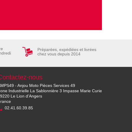
re
Préparées, expédiées et livrées
ndredi
chez vous depuis 2014
Contactez-nous
MPS49 - Anjou Moto Pièces Services 49
one Industrielle La Sablonnière 3 Impasse Marie Curie
9220 Le Lion d'Angers
rance
02.41.60.39.85