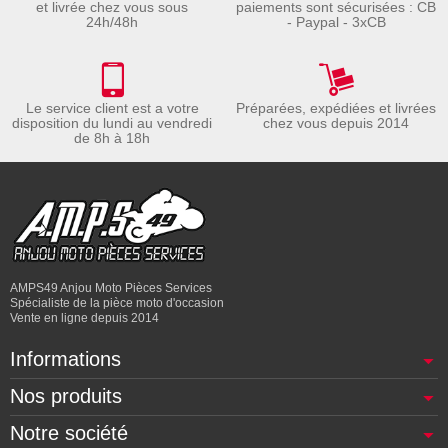
et livrée chez vous sous
paiements sont sécurisées : CB
24h/48h
- Paypal - 3xCB
Le service client est a votre
Préparées, expédiées et livrées
disposition du lundi au vendredi
chez vous depuis 2014
de 8h à 18h
AMPS49 Anjou Moto Pièces Services
Spécialiste de la pièce moto d'occasion
Vente en ligne depuis 2014
Informations
Nos produits
Notre société