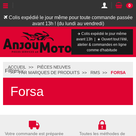
0
Colis expédié le jour même pour toute commande passée
avant 13h ! (du lundi au vendredi)
✈️ Colis expédié le jour même
avant 13h | ☀️ Ouvert tout l'été,
atelier & commandes en ligne
comme d'habitude
ACCUEIL
PIÈCES NEUVES
Filtres
PAR MARQUES DE PRODUITS
RMS
FORSA
Forsa
Votre commande est préparée
Toutes les méthodes de