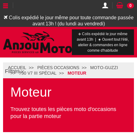
0
Colis expédié le jour même pour toute commande passée
avant 13h ! (du lundi au vendredi)
✈️ Colis expédié le jour même
avant 13h | ☀️ Ouvert tout l'été,
atelier & commandes en ligne
comme d'habitude
ACCUEIL
PIÈCES OCCASIONS
MOTO-GUZZI
Filtres
750 V7 III SPÉCIAL
MOTEUR
Moteur
Trouvez toutes les pièces moto d'occasions
pour la partie moteur