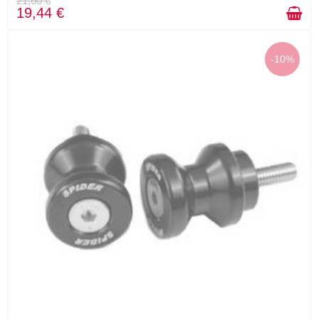
21,60 €
19,44 €
-10%