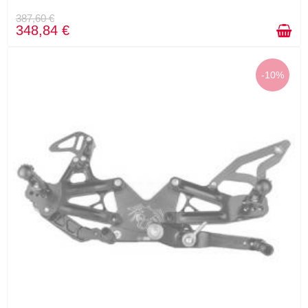
387,60 €
348,84 €
-10%