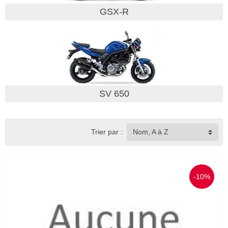
GSX-R
SV 650
Trier par :
Nom, A à Z
-10%