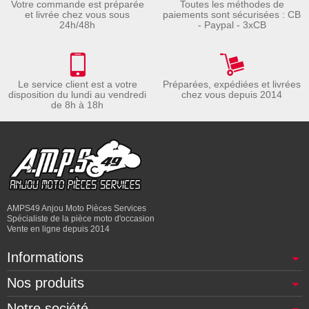
Votre commande est préparée
Toutes les méthodes de
et livrée chez vous sous
paiements sont sécurisées : CB
24h/48h
- Paypal - 3xCB
Le service client est a votre
Préparées, expédiées et livrées
disposition du lundi au vendredi
chez vous depuis 2014
de 8h à 18h
AMPS49 Anjou Moto Pièces Services
Spécialiste de la pièce moto d'occasion
Vente en ligne depuis 2014
Informations
Nos produits
Notre société