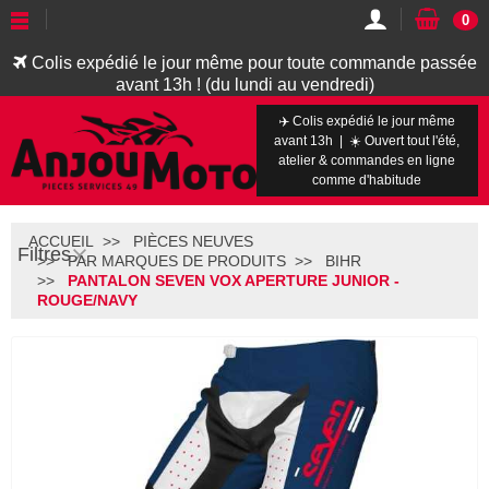
0
Colis expédié le jour même pour toute commande passée
avant 13h ! (du lundi au vendredi)
✈️ Colis expédié le jour même
avant 13h | ☀️ Ouvert tout l'été,
atelier & commandes en ligne
comme d'habitude
ACCUEIL
PIÈCES NEUVES
Filtres
PAR MARQUES DE PRODUITS
BIHR
PANTALON SEVEN VOX APERTURE JUNIOR -
ROUGE/NAVY