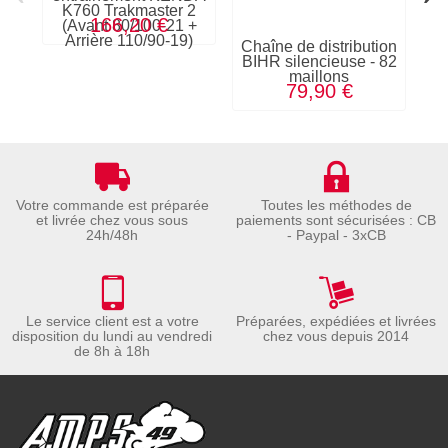
K760 Trakmaster 2
166,20 €
(Avant 80/100-21 +
Arrière 110/90-19)
Chaîne de distribution
T
BIHR silencieuse - 82
O
maillons
79,90 €
Votre commande est préparée
Toutes les méthodes de
et livrée chez vous sous
paiements sont sécurisées : CB
24h/48h
- Paypal - 3xCB
Le service client est a votre
Préparées, expédiées et livrées
disposition du lundi au vendredi
chez vous depuis 2014
de 8h à 18h