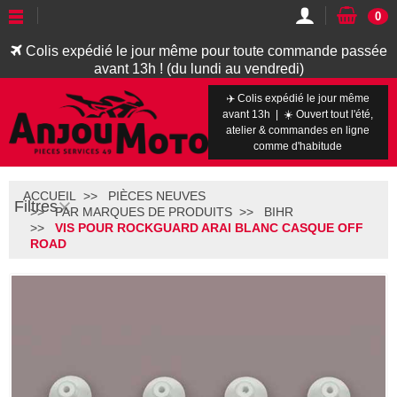
0
Colis expédié le jour même pour toute commande passée
avant 13h ! (du lundi au vendredi)
✈️ Colis expédié le jour même
avant 13h | ☀️ Ouvert tout l'été,
atelier & commandes en ligne
comme d'habitude
ACCUEIL
PIÈCES NEUVES
Filtres
PAR MARQUES DE PRODUITS
BIHR
VIS POUR ROCKGUARD ARAI BLANC CASQUE OFF
ROAD