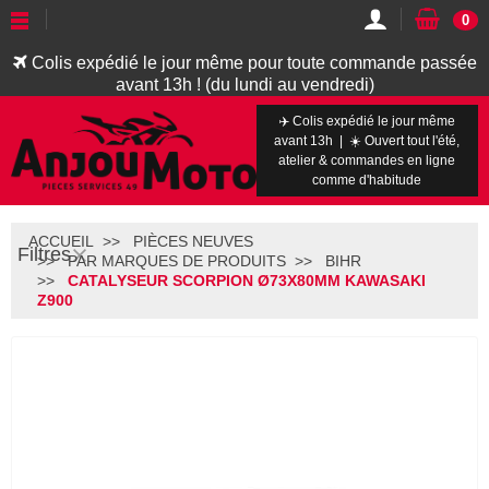
0
Colis expédié le jour même pour toute commande passée
avant 13h ! (du lundi au vendredi)
✈️ Colis expédié le jour même
avant 13h | ☀️ Ouvert tout l'été,
atelier & commandes en ligne
comme d'habitude
ACCUEIL
PIÈCES NEUVES
Filtres
PAR MARQUES DE PRODUITS
BIHR
CATALYSEUR SCORPION Ø73X80MM KAWASAKI
Z900