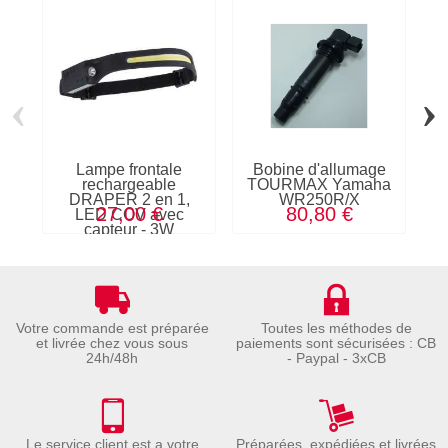
‹
›
Lampe frontale
Bobine d'allumage
rechargeable
TOURMAX Yamaha
Y
DRAPER 2 en 1,
WR250R/X
27,00 €
80,80 €
LED COV avec
capteur - 3W
Votre commande est préparée
Toutes les méthodes de
et livrée chez vous sous
paiements sont sécurisées : CB
24h/48h
- Paypal - 3xCB
Le service client est a votre
Préparées, expédiées et livrées