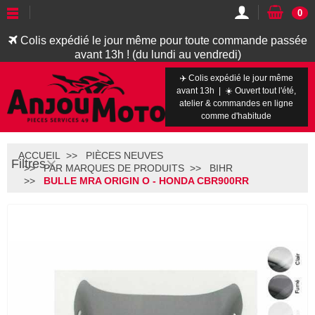
0
Colis expédié le jour même pour toute commande passée
avant 13h ! (du lundi au vendredi)
✈️ Colis expédié le jour même
avant 13h | ☀️ Ouvert tout l'été,
atelier & commandes en ligne
comme d'habitude
ACCUEIL
PIÈCES NEUVES
Filtres
PAR MARQUES DE PRODUITS
BIHR
BULLE MRA ORIGIN O - HONDA CBR900RR