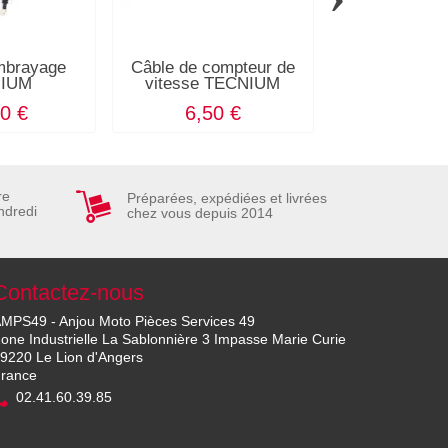
mbrayage
Câble de compteur de
Câble d\'em
IUM
vitesse TECNIUM
MOTION
0 €
6,50 €
40,80
re
Préparées, expédiées et livrées
ndredi
chez vous depuis 2014
Contactez-nous
MPS49 - Anjou Moto Pièces Services 49
one Industrielle La Sablonnière 3 Impasse Marie Curie
9220 Le Lion d'Angers
rance
02.41.60.39.85