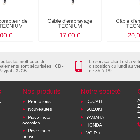
compteur de
Câble d'embrayage
Câble d'e
e TECNIUM
TECNIUM
TECN
,00 €
17,00 €
20,0
Toutes les méthodes de
Le service client est a vot
paiements sont sécurisées : CB -
disposition du lundi au ve
Paypal - 3xCB
de 8h à 18h
s
Nos produits
Notre société
A
s
Promotions
DUCATI
Z
Nouveautés
SUZUKI
4
Pièce moto
YAMAHA
F
occasion
HONDA
Pièce moto
VOIR +
neuve