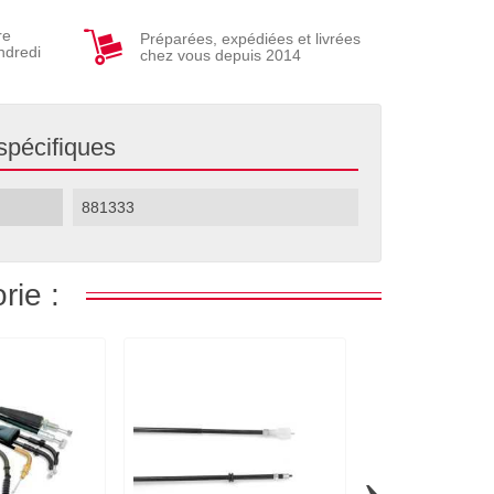
re
Préparées, expédiées et livrées
ndredi
chez vous depuis 2014
spécifiques
881333
rie :
›