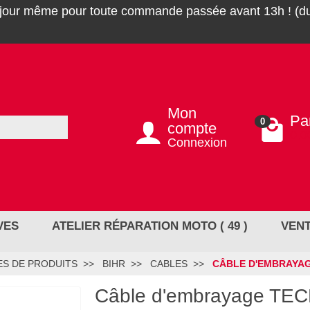
 jour même pour toute commande passée avant 13h ! (du
Mon
Pa
0
compte
0,0
Connexion
VES
ATELIER RÉPARATION MOTO ( 49 )
VENT
S DE PRODUITS
BIHR
CABLES
CÂBLE D'EMBRAYA
Câble d'embrayage TE