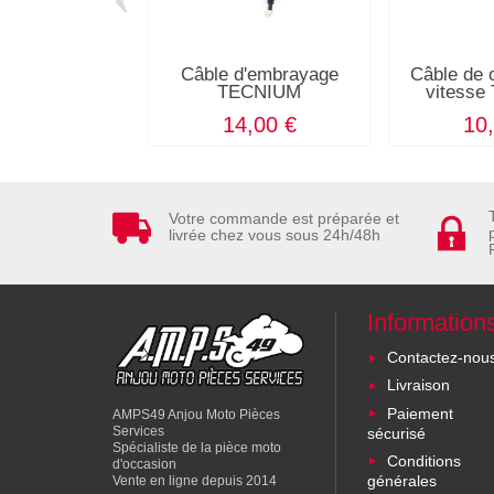
Câble d'embrayage
Câble de 
TECNIUM
vitess
14,00 €
10
Votre commande est préparée et
livrée chez vous sous 24h/48h
Information
Contactez-nou
Livraison
Paiement
AMPS49 Anjou Moto Pièces
Services
sécurisé
Spécialiste de la pièce moto
Conditions
d'occasion
générales
Vente en ligne depuis 2014