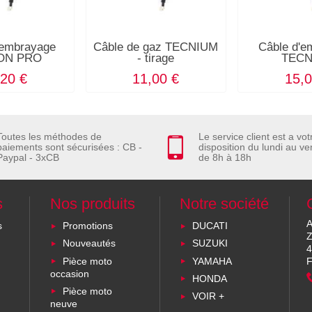
'embrayage
Câble de gaz TECNIUM
Câble d'e
ON PRO
- tirage
TECN
,20 €
11,00 €
15,0
Toutes les méthodes de
Le service client est a vot
paiements sont sécurisées : CB -
disposition du lundi au ve
Paypal - 3xCB
de 8h à 18h
s
Nos produits
Notre société
A
s
Promotions
DUCATI
Z
Nouveautés
SUZUKI
4
Pièce moto
YAMAHA
F
occasion
HONDA
Pièce moto
VOIR +
neuve