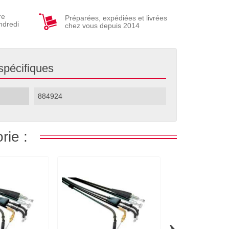
re
Préparées, expédiées et livrées
ndredi
chez vous depuis 2014
spécifiques
884924
rie :
›