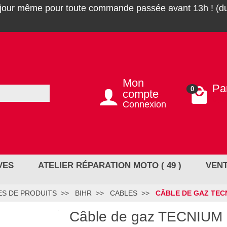
 jour même pour toute commande passée avant 13h ! (du
Mon
Pa
0
compte
0,0
Connexion
VES
ATELIER RÉPARATION MOTO ( 49 )
VENT
S DE PRODUITS
BIHR
CABLES
CÂBLE DE GAZ TECN
Câble de gaz TECNIUM -