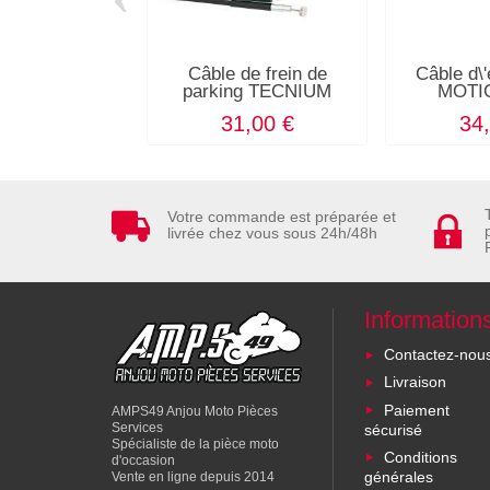
Câble de frein de
Câble d\
parking TECNIUM
MOTI
31,00 €
34
Votre commande est préparée et
livrée chez vous sous 24h/48h
Information
Contactez-nou
Livraison
Paiement
AMPS49 Anjou Moto Pièces
Services
sécurisé
Spécialiste de la pièce moto
Conditions
d'occasion
générales
Vente en ligne depuis 2014