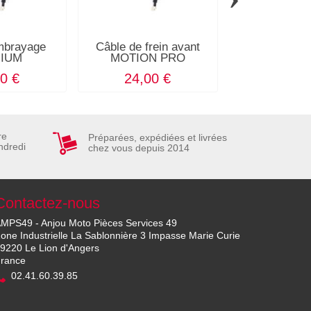
mbrayage
Câble de frein avant
Câble de ga
IUM
MOTION PRO
- tira
0 €
24,00 €
17,00
re
Préparées, expédiées et livrées
ndredi
chez vous depuis 2014
Contactez-nous
MPS49 - Anjou Moto Pièces Services 49
one Industrielle La Sablonnière 3 Impasse Marie Curie
9220 Le Lion d'Angers
rance
02.41.60.39.85