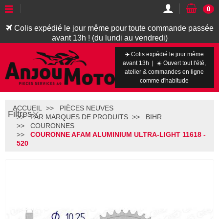
0
Colis expédié le jour même pour toute commande passée
avant 13h ! (du lundi au vendredi)
✈️ Colis expédié le jour même
avant 13h | ☀️ Ouvert tout l'été,
atelier & commandes en ligne
comme d'habitude
ACCUEIL
PIÈCES NEUVES
Filtres
PAR MARQUES DE PRODUITS
BIHR
COURONNES
COURONNE AFAM ALUMINIUM ULTRA-LIGHT 11618 -
520