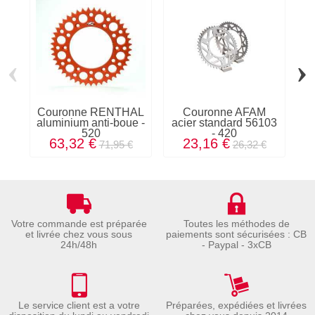
‹
›
Couronne RENTHAL
Couronne AFAM
aluminium anti-boue -
acier standard 56103
a
520
- 420
63,32 €
23,16 €
71,95 €
26,32 €
Votre commande est préparée
Toutes les méthodes de
et livrée chez vous sous
paiements sont sécurisées : CB
24h/48h
- Paypal - 3xCB
Le service client est a votre
Préparées, expédiées et livrées