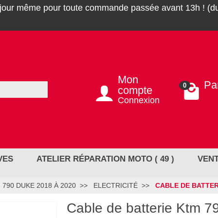
 jour même pour toute commande passée avant 13h ! (du
Mon
Pa
0
compte
0,0
Connexion
VES
ATELIER RÉPARATION MOTO ( 49 )
VENT
790 DUKE 2018 À 2020
ELECTRICITÉ
CABLE DE BATTERI
Cable de batterie Ktm 