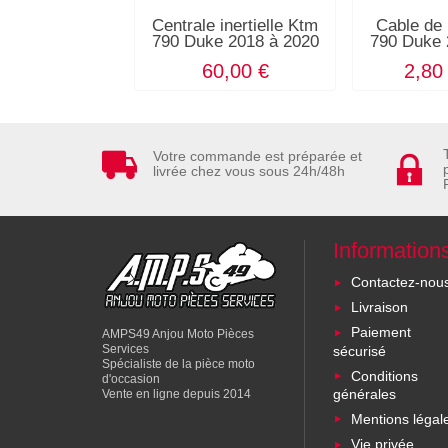
Centrale inertielle Ktm
Cable de
790 Duke 2018 à 2020
790 Duke 
60,00 €
2,80
Votre commande est préparée et
livrée chez vous sous 24h/48h
Information
Contactez-nou
Livraison
Paiement
AMPS49 Anjou Moto Pièces
Services
sécurisé
Spécialiste de la pièce moto
Conditions
d'occasion
générales
Vente en ligne depuis 2014
Mentions légal
Vie privée