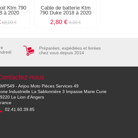
it Ktm 790
Cable de batterie Ktm
Bobine d'all
8 à 2020
790 Duke 2018 à 2020
790 Duke 201
€
2,80 €
34,00
68,00 €
4,00 €
re
Préparées, expédiées et livrées
ndredi
chez vous depuis 2014
Contactez-nous
MPS49 - Anjou Moto Pièces Services 49
one Industrielle La Sablonnière 3 Impasse Marie Curie
9220 Le Lion d'Angers
rance
02.41.60.39.85