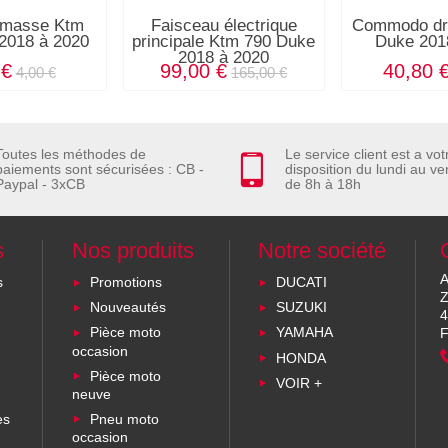
 masse Ktm
Faisceau électrique
Commodo dro
2018 à 2020
principale Ktm 790 Duke
Duke 201
2018 à 2020
 €
99,00 €
40,80 
4,00 €
165,00 €
Toutes les méthodes de
Le service client est a vot
paiements sont sécurisées : CB -
disposition du lundi au ve
Paypal - 3xCB
de 8h à 18h
s
Nos produits
Notre société
A
s
Promotions
DUCATI
Z
Nouveautés
SUZUKI
4
Pièce moto
YAMAHA
F
occasion
HONDA
Pièce moto
VOIR +
neuve
es
Pneu moto
occasion