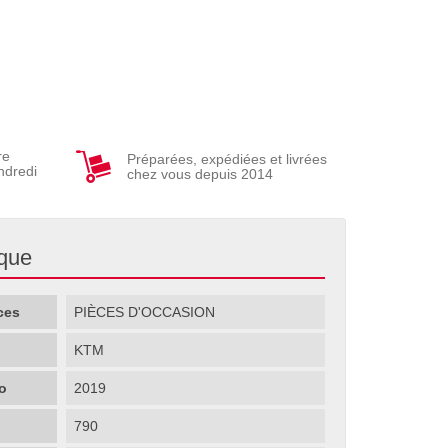
re
Préparées, expédiées et livrées
ndredi
chez vous depuis 2014
ique
ces
PIÈCES D'OCCASION
KTM
o
2019
790