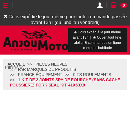
0
Colis expédié le jour même pour toute commande passée
avant 13h ! (du lundi au vendredi)
✈️ Colis expédié le jour même
avant 13h | ☀️ Ouvert tout l'été,
atelier & commandes en ligne
comme d'habitude
ACCUEIL
PIÈCES NEUVES
Filtres
PAR MARQUES DE PRODUITS
FRANCE ÉQUIPEMENT
KITS ROULEMENTS
1 KIT DE 2 JOINTS SPY DE FOURCHE (SANS CACHE
POUSSIERE) FORK SEAL KIT 41X53X8