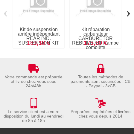
‹
›
Kit de suspension
Kit réparation
C
arrière indépendant
carburateur
REAR IND.
CARBURETOR
183,10 €
175,80 €
SUSPENSION KIT
REBUILD KIT Rampe
complète
Votre commande est préparée
Toutes les méthodes de
et livrée chez vous sous
paiements sont sécurisées : CB
24h/48h
- Paypal - 3xCB
Le service client est a votre
Préparées, expédiées et livrées
disposition du lundi au vendredi
chez vous depuis 2014
de 8h à 18h