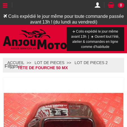
0
Colis expédié le jour même pour toute commande passée
avant 13h ! (du lundi au vendredi)
✈️ Colis expédié le jour même
avant 13h | ☀️ Ouvert tout l'été,
atelier & commandes en ligne
comme d'habitude
ACCUEIL
LOT DE PIECES
LOT DE PIECES 2
Filtres
TETE DE FOURCHE 50 MX