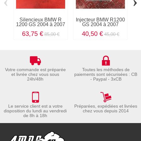
‹
›
Silencieux BMW R
Injecteur BMW R1200
1200 GS 2004 à 2007
GS 2004 à 2007
g
63,75 €
40,50 €
85,00 €
45,00 €
Votre commande est préparée
Toutes les méthodes de
et livrée chez vous sous
paiements sont sécurisées : CB
24h/48h
- Paypal - 3xCB
Le service client est a votre
Préparées, expédiées et livrées
disposition du lundi au vendredi
chez vous depuis 2014
de 8h à 18h