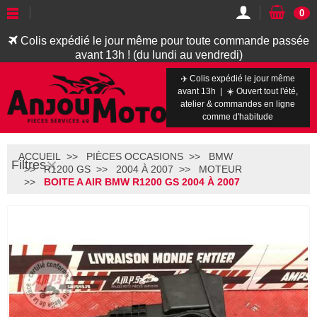
0
Colis expédié le jour même pour toute commande passée
avant 13h ! (du lundi au vendredi)
✈️ Colis expédié le jour même
avant 13h | ☀️ Ouvert tout l'été,
atelier & commandes en ligne
comme d'habitude
ACCUEIL
PIÈCES OCCASIONS
BMW
Filtres
R1200 GS
2004 À 2007
MOTEUR
BOITE A AIR BMW R1200 GS 2004 À 2007