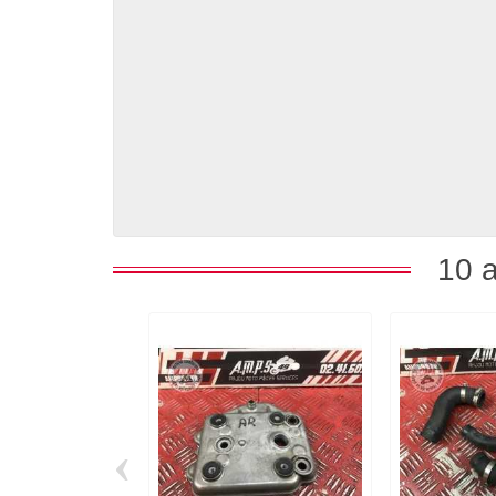
10 a
‹