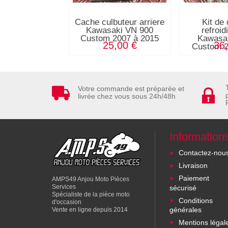
Cache culbuteur arriere
Kit de 
Kawasaki VN 900
refroi
Custom 2007 à 2015
Kawasa
25,00 €
36
Custom 2
Votre commande est préparée et
livrée chez vous sous 24h/48h
Information
Contactez-nou
Livraison
Paiement
AMPS49 Anjou Moto Pièces
Services
sécurisé
Spécialiste de la pièce moto
Conditions
d'occasion
générales
Vente en ligne depuis 2014
Mentions légal