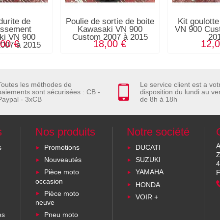
durite de
Poulie de sortie de boite
Kit goulott
dissement
Kawasaki VN 900
VN 900 Cus
ki VN 900
Custom 2007 à 2015
20
,00 €
18,00 €
12,0
007 à 2015
Toutes les méthodes de
Le service client est a vot
paiements sont sécurisées : CB -
disposition du lundi au ve
Paypal - 3xCB
de 8h à 18h
s
Nos produits
Notre société
A
s
Promotions
DUCATI
Z
Nouveautés
SUZUKI
4
Pièce moto
YAMAHA
F
occasion
HONDA
Pièce moto
VOIR +
neuve
es
Pneu moto