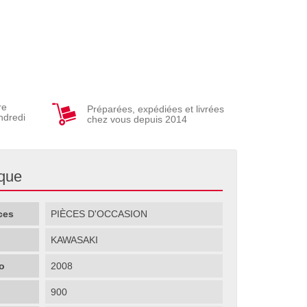
re
Préparées, expédiées et livrées
ndredi
chez vous depuis 2014
ique
ces
PIÈCES D'OCCASION
KAWASAKI
o
2008
900