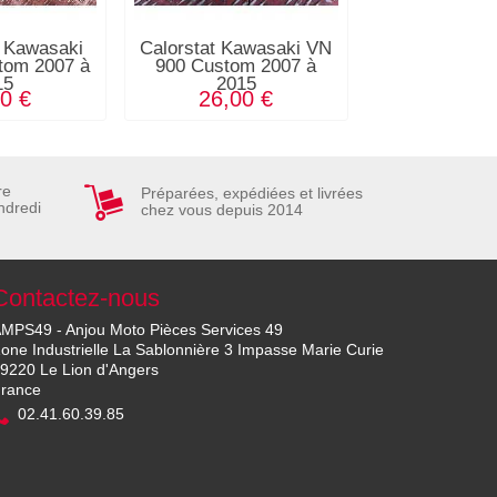
e Kawasaki
Calorstat Kawasaki VN
Kit support
tom 2007 à
900 Custom 2007 à
Kawasaki 
15
2015
Custom 200
0 €
26,00 €
28,00
re
Préparées, expédiées et livrées
ndredi
chez vous depuis 2014
Contactez-nous
MPS49 - Anjou Moto Pièces Services 49
one Industrielle La Sablonnière 3 Impasse Marie Curie
9220 Le Lion d'Angers
rance
02.41.60.39.85