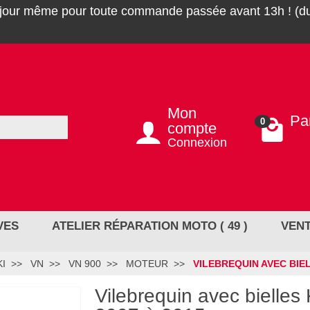
 jour même pour toute commande passée avant 13h ! (du
Mon
Pa
0
compte
0,0
Connexion
VES
ATELIER RÉPARATION MOTO ( 49 )
VENT
I
VN
VN 900
MOTEUR
VILEBREQUIN AVEC BIE
Vilebrequin avec bielle