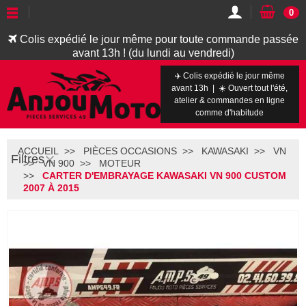
0
Colis expédié le jour même pour toute commande passée
avant 13h ! (du lundi au vendredi)
✈️ Colis expédié le jour même
avant 13h | ☀️ Ouvert tout l'été,
atelier & commandes en ligne
comme d'habitude
ACCUEIL
PIÈCES OCCASIONS
KAWASAKI
VN
Filtres
VN 900
MOTEUR
CARTER D'EMBRAYAGE KAWASAKI VN 900 CUSTOM
2007 À 2015