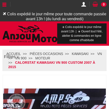
0
Colis expédié le jour même pour toute commande passée
avant 13h ! (du lundi au vendredi)
✈️ Colis expédié le jour même
avant 13h | ☀️ Ouvert tout l'été,
atelier & commandes en ligne
comme d'habitude
ACCUEIL
PIÈCES OCCASIONS
KAWASAKI
VN
Filtres
VN 900
MOTEUR
CALORSTAT KAWASAKI VN 900 CUSTOM 2007 À
2015