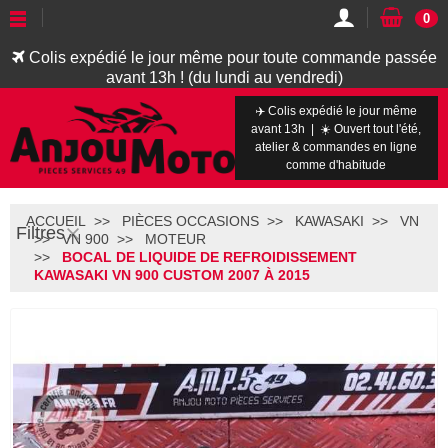
0
Colis expédié le jour même pour toute commande passée
avant 13h ! (du lundi au vendredi)
✈️ Colis expédié le jour même
avant 13h | ☀️ Ouvert tout l'été,
atelier & commandes en ligne
comme d'habitude
ACCUEIL
PIÈCES OCCASIONS
KAWASAKI
VN
Filtres
VN 900
MOTEUR
BOCAL DE LIQUIDE DE REFROIDISSEMENT
KAWASAKI VN 900 CUSTOM 2007 À 2015