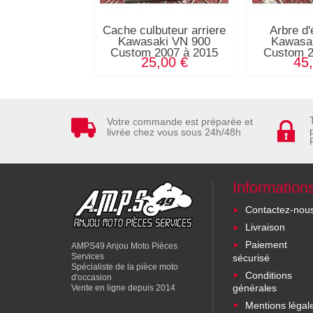
Cache culbuteur arriere
Arbre d'
Kawasaki VN 900
Kawasa
Custom 2007 à 2015
Custom 2
25,00 €
45
Votre commande est préparée et
livrée chez vous sous 24h/48h
Information
Contactez-nou
Livraison
Paiement
AMPS49 Anjou Moto Pièces
Services
sécurisé
Spécialiste de la pièce moto
Conditions
d'occasion
générales
Vente en ligne depuis 2014
Mentions légal