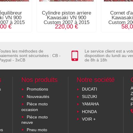
équilibreur
Cylindre piston arriere
Cornet d'
ki VN 900
Kawasaki VN 900
Kawasaki
007 à 2015
Custom 2007 à 2015
Custom 20
,00 €
220,00 €
58,0
Toutes les méthodes de
Le service client est a vot
paiements sont sécurisées : CB -
disposition du lundi au ve
Paypal - 3xCB
de 8h à 18h
s
Nos produits
Notre société
A
s
Promotions
DUCATI
Z
Nouveautés
SUZUKI
4
Pièce moto
YAMAHA
F
occasion
HONDA
Pièce moto
VOIR +
neuve
es
Pneu moto