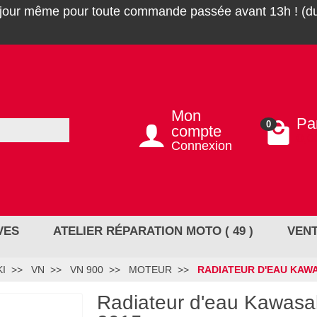
 jour même pour toute commande passée avant 13h ! (du
Mon
Pa
0
compte
0,0
Connexion
VES
ATELIER RÉPARATION MOTO ( 49 )
VENT
I
VN
VN 900
MOTEUR
RADIATEUR D'EAU KAWA
Radiateur d'eau Kawasa