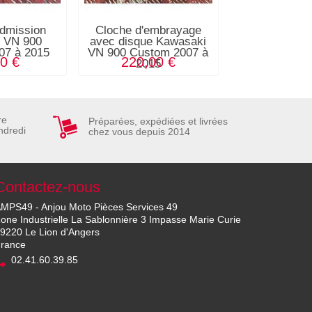
admission
Cloche d'embrayage
Kit goulotte
 VN 900
avec disque Kawasaki
VN 900 Cust
07 à 2015
VN 900 Custom 2007 à
201
0 €
220,00 €
12,00
2015
re
Préparées, expédiées et livrées
ndredi
chez vous depuis 2014
Contactez-nous
MPS49 - Anjou Moto Pièces Services 49
one Industrielle La Sablonnière 3 Impasse Marie Curie
9220 Le Lion d'Angers
rance
02.41.60.39.85