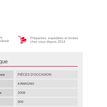
re
Préparées, expédiées et livrées
ndredi
chez vous depuis 2014
ique
ces
PIÈCES D'OCCASION
KAWASAKI
o
2008
900