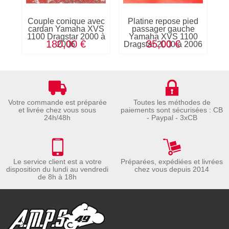
Couple conique avec
Platine repose pied
Bi
cardan Yamaha XVS
passager gauche
1100 Dragstar 2000 à
Yamaha XVS 1100
Dr
180,00 €
35,00 €
2006
Dragstar 2000 à 2006
Votre commande est préparée
Toutes les méthodes de
et livrée chez vous sous
paiements sont sécurisées : CB
24h/48h
- Paypal - 3xCB
Le service client est a votre
Préparées, expédiées et livrées
disposition du lundi au vendredi
chez vous depuis 2014
de 8h à 18h