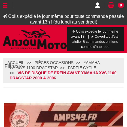
0
Colis expédié le jour même pour toute commande passée
avant 13h ! (du lundi au vendredi)
✈️ Colis expédié le jour même
avant 13h | ☀️ Ouvert tout l'été,
atelier & commandes en ligne
comme d'habitude
ACCUEIL
PIÈCES OCCASIONS
YAMAHA
Filtres
XVS 1100 DRAGSTAR
PARTIE CYCLE
VIS DE DISQUE DE FREIN AVANT YAMAHA XVS 1100
DRAGSTAR 2000 À 2006