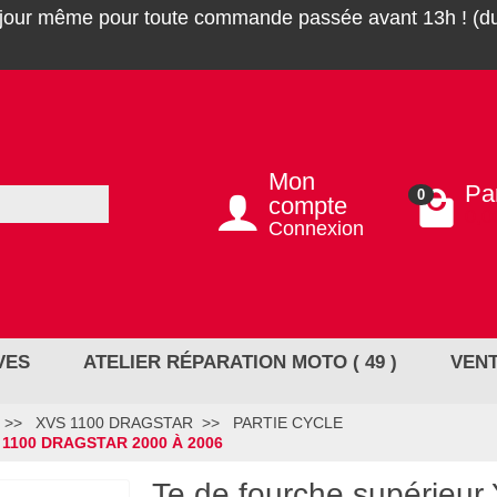
 jour même pour toute commande passée avant 13h ! (du
Mon
Pa
0
compte
0,0
Connexion
VES
ATELIER RÉPARATION MOTO ( 49 )
VENT
XVS 1100 DRAGSTAR
PARTIE CYCLE
1100 DRAGSTAR 2000 À 2006
Te de fourche supérieu