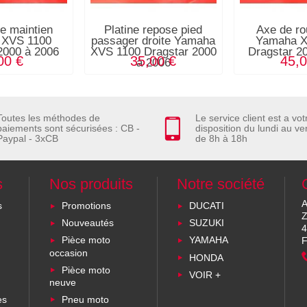
e maintien
Platine repose pied
Axe de ro
 XVS 1100
passager droite Yamaha
Yamaha X
2000 à 2006
XVS 1100 Dragstar 2000
Dragstar 2
00 €
35,00 €
45,0
à 2006
Toutes les méthodes de
Le service client est a vot
paiements sont sécurisées : CB -
disposition du lundi au ve
Paypal - 3xCB
de 8h à 18h
s
Nos produits
Notre société
A
s
Promotions
DUCATI
Z
Nouveautés
SUZUKI
4
Pièce moto
YAMAHA
F
occasion
HONDA
Pièce moto
VOIR +
neuve
es
Pneu moto