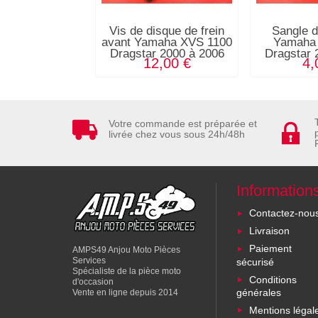
Vis de disque de frein
Sangle d
avant Yamaha XVS 1100
Yamaha
Dragstar 2000 à 2006
Dragstar 
12,00 €
4,
Votre commande est préparée et
livrée chez vous sous 24h/48h
Information
Contactez-nou
Livraison
Paiement
AMPS49 Anjou Moto Pièces
Services
sécurisé
Spécialiste de la pièce moto
Conditions
d'occasion
générales
Vente en ligne depuis 2014
Mentions légal