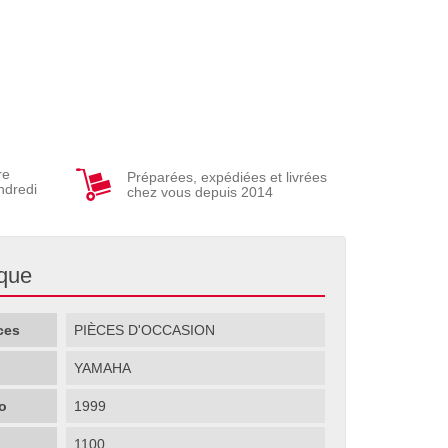
re
Préparées, expédiées et livrées
ndredi
chez vous depuis 2014
ique
ces
PIÈCES D'OCCASION
YAMAHA
o
1999
1100