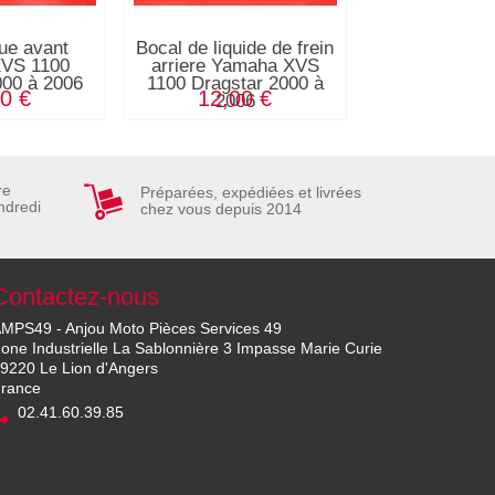
ue avant
Bocal de liquide de frein
Caoutchouc d
VS 1100
arriere Yamaha XVS
Yamaha XV
000 à 2006
1100 Dragstar 2000 à
Dragstar 200
0 €
12,00 €
8,00
2006
re
Préparées, expédiées et livrées
ndredi
chez vous depuis 2014
Contactez-nous
MPS49 - Anjou Moto Pièces Services 49
one Industrielle La Sablonnière 3 Impasse Marie Curie
9220 Le Lion d'Angers
rance
02.41.60.39.85