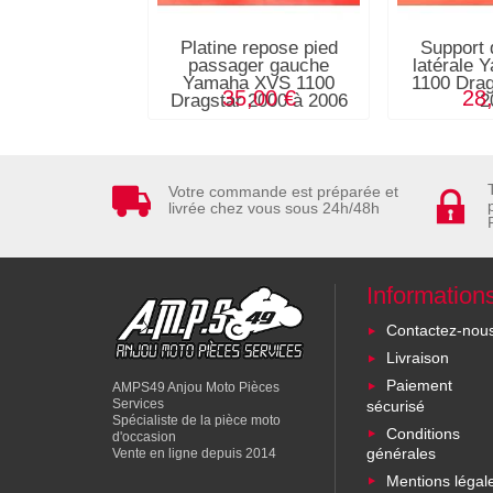
Platine repose pied
Support 
passager gauche
latérale
Yamaha XVS 1100
1100 Drag
35,00 €
28
Dragstar 2000 à 2006
2
Votre commande est préparée et
livrée chez vous sous 24h/48h
Information
Contactez-nou
Livraison
Paiement
AMPS49 Anjou Moto Pièces
Services
sécurisé
Spécialiste de la pièce moto
Conditions
d'occasion
générales
Vente en ligne depuis 2014
Mentions légal