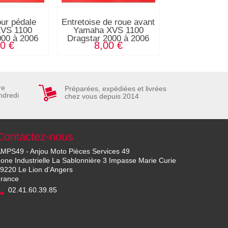
our pédale
Entretoise de roue avant
Flasque disq
VS 1100
Yamaha XVS 1100
Yamaha XV
000 à 2006
Dragstar 2000 à 2006
Dragstar 200
0 €
8,00 €
6,00
re
Préparées, expédiées et livrées
ndredi
chez vous depuis 2014
Contactez-nous
MPS49 - Anjou Moto Pièces Services 49
one Industrielle La Sablonnière 3 Impasse Marie Curie
9220 Le Lion d'Angers
rance
02.41.60.39.85