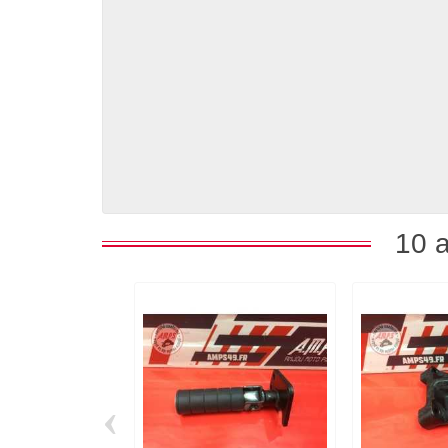
10 a
‹