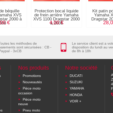
de béquille
Protection bocal liquide
Kit patin p
 Yamaha XVS
de frein arrière Yamaha
Yamaha X
star 2000 à
XVS 1100 Dragstar 2000
Dragstar 2
,00 €
4,00 €
28,0
006
à 2006
Toutes les méthodes de
Le service client est a vot
paiements sont sécurisées : CB -
disposition du lundi au ve
Paypal - 3xCB
de 8h à 18h
s
Nos produits
Notre société
A
s
Promotions
DUCATI
Z
Nouveautés
SUZUKI
4
Pièce moto
YAMAHA
F
occasion
HONDA
Pièce moto
VOIR +
neuve
es
Pneu moto