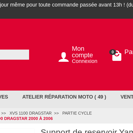
 jour même pour toute commande passée avant 13h ! (du
Mon
Pa
0
compte
0,0
Connexion
VES
ATELIER RÉPARATION MOTO ( 49 )
VENT
XVS 1100 DRAGSTAR
PARTIE CYCLE
0 DRAGSTAR 2000 À 2006
Support de reservoir Y