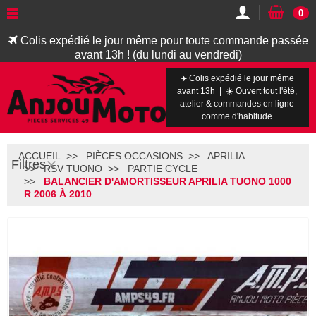
0
Colis expédié le jour même pour toute commande passée
avant 13h ! (du lundi au vendredi)
✈️ Colis expédié le jour même
avant 13h | ☀️ Ouvert tout l'été,
atelier & commandes en ligne
comme d'habitude
ACCUEIL
PIÈCES OCCASIONS
APRILIA
Filtres
RSV TUONO
PARTIE CYCLE
BALANCIER D'AMORTISSEUR APRILIA TUONO 1000
R 2006 À 2010