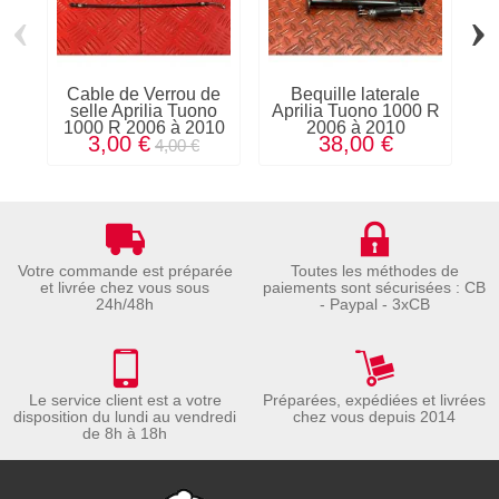
‹
›
Cable de Verrou de
Bequille laterale
Vi
selle Aprilia Tuono
Aprilia Tuono 1000 R
a
1000 R 2006 à 2010
2006 à 2010
1
3,00 €
38,00 €
4,00 €
Votre commande est préparée
Toutes les méthodes de
et livrée chez vous sous
paiements sont sécurisées : CB
24h/48h
- Paypal - 3xCB
Le service client est a votre
Préparées, expédiées et livrées
disposition du lundi au vendredi
chez vous depuis 2014
de 8h à 18h