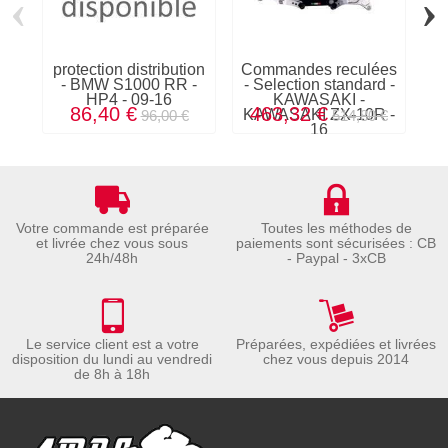
‹
›
protection distribution
Commandes reculées
- BMW S1000 RR -
- Selection standard -
HP4 - 09-16
KAWASAKI -
86,40 €
463,32 €
KAWASAKI ZX-10R -
96,00 €
514,80 €
16
Votre commande est préparée
Toutes les méthodes de
et livrée chez vous sous
paiements sont sécurisées : CB
24h/48h
- Paypal - 3xCB
Le service client est a votre
Préparées, expédiées et livrées
disposition du lundi au vendredi
chez vous depuis 2014
de 8h à 18h