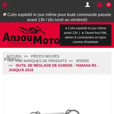
0
Colis expédié le jour même pour toute commande passée
avant 13h ! (du lundi au vendredi)
✈️ Colis expédié le jour même
avant 13h | ☀️ Ouvert tout l'été,
atelier & commandes en ligne
comme d'habitude
ACCUEIL
PIÈCES NEUVES
Filtres
PAR MARQUES DE PRODUITS
SPIDER
OUTIL DE RÉGLAGE DE GUIDON - YAMAHA R3 -
JUSQU'À 2018