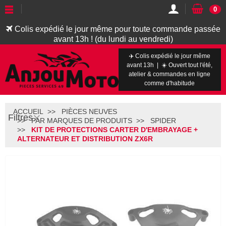
0
Colis expédié le jour même pour toute commande passée
avant 13h ! (du lundi au vendredi)
✈️ Colis expédié le jour même
avant 13h | ☀️ Ouvert tout l'été,
atelier & commandes en ligne
comme d'habitude
ACCUEIL
PIÈCES NEUVES
Filtres
PAR MARQUES DE PRODUITS
SPIDER
KIT DE PROTECTIONS CARTER D'EMBRAYAGE +
ALTERNATEUR ET DISTRIBUTION ZX6R