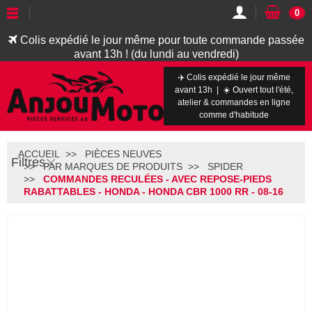
0
Colis expédié le jour même pour toute commande passée
avant 13h ! (du lundi au vendredi)
✈️ Colis expédié le jour même
avant 13h | ☀️ Ouvert tout l'été,
atelier & commandes en ligne
comme d'habitude
ACCUEIL
PIÈCES NEUVES
Filtres
PAR MARQUES DE PRODUITS
SPIDER
COMMANDES RECULÉES - AVEC REPOSE-PIEDS
RABATTABLES - HONDA - HONDA CBR 1000 RR - 08-16