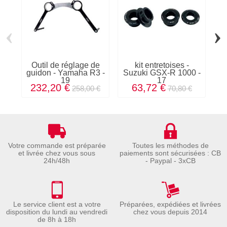
‹
›
Outil de réglage de
kit entretoises -
pr
guidon - Yamaha R3 -
Suzuki GSX-R 1000 -
19
17
232,20 €
63,72 €
258,00 €
70,80 €
Votre commande est préparée
Toutes les méthodes de
et livrée chez vous sous
paiements sont sécurisées : CB
24h/48h
- Paypal - 3xCB
Le service client est a votre
Préparées, expédiées et livrées
disposition du lundi au vendredi
chez vous depuis 2014
de 8h à 18h