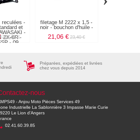
reculées -
filetage M 2222 x 1,5 -
DIABOLOS R
tandard et
noir - bouchon d'huile -
Honda CBR 1
KAWASAKI -
from 20
€
21,06 €
52,92 €
 ZX-6R -
381,60 €
23,40 €
SP - 09
re
Préparées, expédiées et livrées
ndredi
chez vous depuis 2014
Contactez-nous
MPS49 - Anjou Moto Pièces Services 49
one Industrielle La Sablonnière 3 Impasse Marie Curie
9220 Le Lion d'Angers
rance
02.41.60.39.85