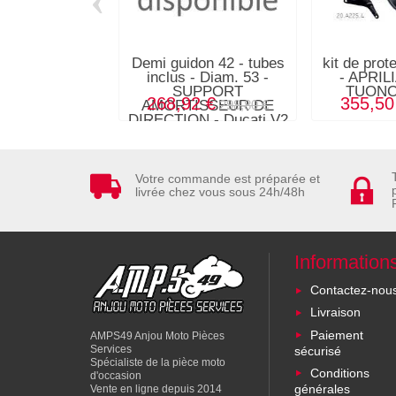
Demi guidon 42 - tubes
kit de prot
inclus - Diam. 53 -
- APRIL
SUPPORT
TUONO 
268,92 €
355,50
AMORTISSEUR DE
298,80 €
DIRECTION - Ducati V2
-
Votre commande est préparée et
livrée chez vous sous 24h/48h
Information
Contactez-nou
Livraison
Paiement
AMPS49 Anjou Moto Pièces
Services
sécurisé
Spécialiste de la pièce moto
Conditions
d'occasion
générales
Vente en ligne depuis 2014