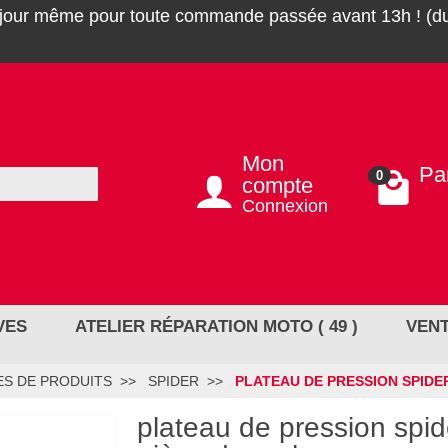
 jour même pour toute commande passée avant 13h ! (du
Mon
Pa
0
compte
0,0
Connexion
VES
ATELIER RÉPARATION MOTO ( 49 )
VENT
S DE PRODUITS
SPIDER
PLATEAU DE PRESSION SPIDER 
plateau de pression spid