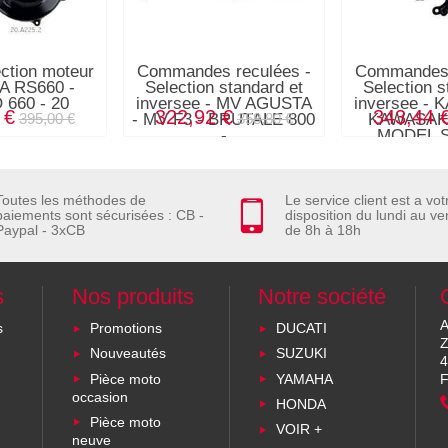
ection moteur
Commandes reculées -
Commandes 
IA RS660 -
Selection standard et
Selection s
660 - 20
inversee - MV AGUSTA
inversee - 
 €
322,92 €
343,44 
- MV F3 - BRUTALE 800
KAWASAKI
395,00 €
358,80 €
-
MODEL S
Toutes les méthodes de
Le service client est a vot
paiements sont sécurisées : CB -
disposition du lundi au ve
Paypal - 3xCB
de 8h à 18h
s
Nos produits
Notre société
A
s
Promotions
DUCATI
Z
Nouveautés
SUZUKI
4
Pièce moto
YAMAHA
F
occasion
HONDA
Pièce moto
VOIR +
neuve