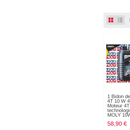
1 Bidon d
4T 10 W 4
Moteur 4T
technolog
MOLY 10
58,90 €