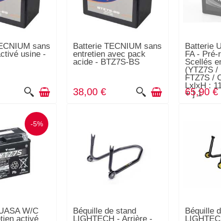
TECNIUM sans
Batterie TECNIUM sans
Batterie 
activé usine -
entretien avec pack
FA - Pré-
acide - BTZ7S-BS
Scellés e
(YTZ7S /
FTZ7S / 
LxlxH : 1
38,00 €
65,90 €
+ ] 1
-5%
 YUASA W/C
Béquille de stand
Béquille 
tien activé
LIGHTECH - Arrière -
LIGHTECH 