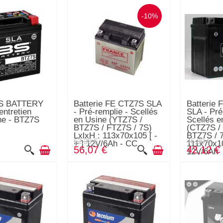
-10%
 BS BATTERY
Batterie FE CTZ7S SLA
Batterie
entretien
- Pré-remplie - Scellés
SLA - Pré
ine - BTZ7S
en Usine (YTZ7S /
Scellés e
BTZ7S / FTZ7S / 7S)
(CTZ7S /
LxlxH : 113x70x105 [ -
BTZ7S / 7
62,30 €
46,80 €
+ ] 12V/6Ah - CC
111x70x10
56,07 €
42,12 €
12V/6Ah