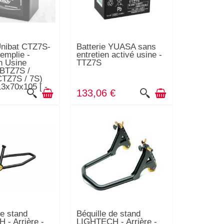
Unibat CTZ7S-
Batterie YUASA sans
remplie -
entretien activé usine -
n Usine
TTZ7S
 BTZ7S /
CTZ7S / 7S)
13x70x105 [ -
133,06 €
de stand
Béquille de stand
- Arrière -
LIGHTECH - Arrière -