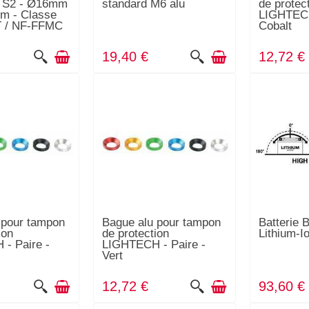
 S2 - Ø16mm
standard M6 alu
de protec
m - Classe
LIGHTECH
T / NF-FFMC
Cobalt
€
19,40 €
12,72 €
 pour tampon
Bague alu pour tampon
Batterie
ion
de protection
Lithium-I
- Paire -
LIGHTECH - Paire -
Vert
12,72 €
93,60 €