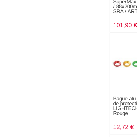
SuperMax
/ 88x200m
SRA / AR
101,90 
Bague alu
de protect
LIGHTECH 
Rouge
12,72 €