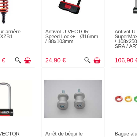
r arrière
Antivol U VECTOR
Antivol 
XXZB1
Speed Lock+ - Ø16mm
SuperMa
/ 88x103mm
/ 108x25
SRA / AR
 €
24,90 €
106,90 
U VECTOR
Arrêt de béquille
Bague al