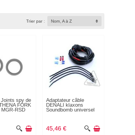
Trier par :
Nom, A à Z
 Joints spy de
Adaptateur câble
 ATHENA FORK
DENALI klaxons
L MGR-RSD
Soundbomb universel
45,46 €