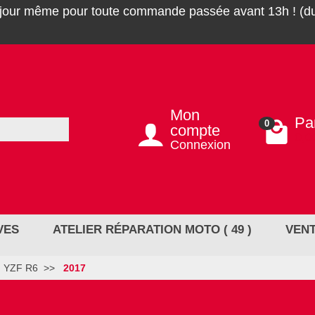
 jour même pour toute commande passée avant 13h ! (du
Mon
Pa
0
compte
0,0
Connexion
VES
ATELIER RÉPARATION MOTO ( 49 )
VENT
YZF R6
2017