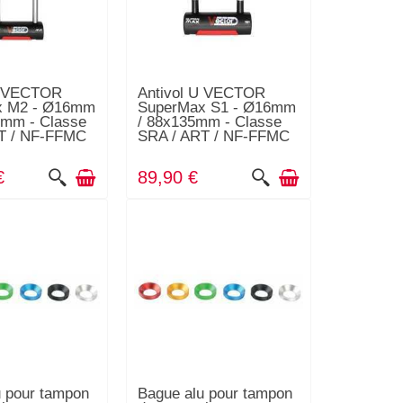
U VECTOR
Antivol U VECTOR
x M2 - Ø16mm
SuperMax S1 - Ø16mm
0mm - Classe
/ 88x135mm - Classe
T / NF-FFMC
SRA / ART / NF-FFMC
€
89,90 €
u pour tampon
Bague alu pour tampon