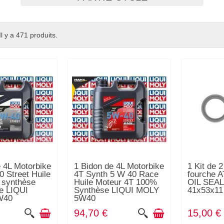
Il y a 471 produits.
e 4L Motorbike
1 Bidon de 4L Motorbike
1 Kit de 2
0 Street Huile
4T Synth 5 W 40 Race
fourche
 synthèse
Huile Moteur 4T 100%
OIL SEA
ie LIQUI
Synthèse LIQUI MOLY
41x53x11
W40
5W40
94,70 €
15,00 €