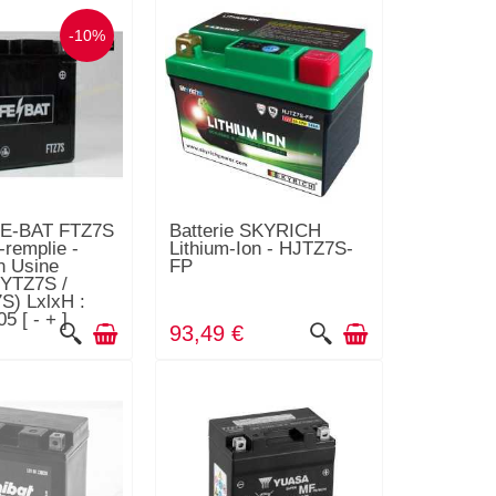
-10%
 FE-BAT FTZ7S
Batterie SKYRICH
-remplie -
Lithium-Ion - HJTZ7S-
n Usine
FP
 YTZ7S /
S) LxlxH :
5 [ - + ]
93,49 €