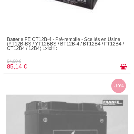
Batterie FE CT12B-4 - Pré-remplie - Scellés en Usine
(YT12B-BS / YT12BBS / BT12B-4 / BT12B4 / FT12B4 /
CT12B4 / 12B4) LxlxH :
94,60 €
85,14 €
-10%