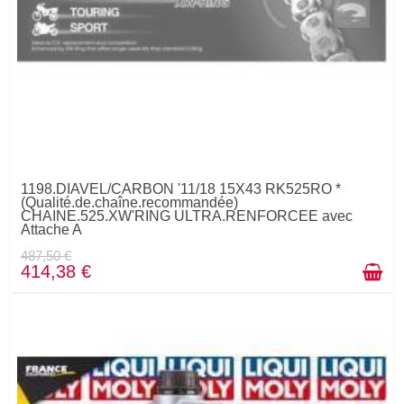
1198.DIAVEL/CARBON '11/18 15X43 RK525RO *
(Qualité.de.chaîne.recommandée)
CHAINE.525.XW'RING ULTRA.RENFORCEE avec
Attache A
487,50 €
414,38 €