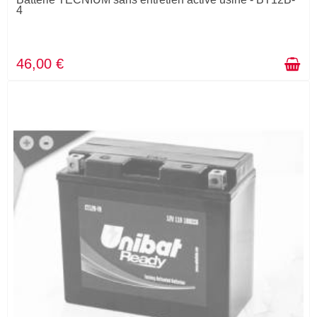
4
46,00 €