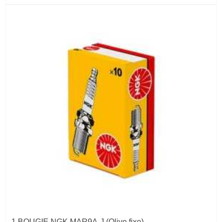
1 BOUGIE NGK.MAR9A-J (Olive fixe)