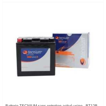
Batterie TECNIUM sans entretien activé usine - BT12B-