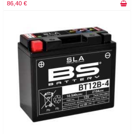
86,40 €