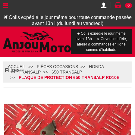
0
Colis expédié le jour même pour toute commande passée
avant 13h ! (du lundi au vendredi)
✈️ Colis expédié le jour même
avant 13h | ☀️ Ouvert tout l'été,
atelier & commandes en ligne
comme d'habitude
ACCUEIL
PIÈCES OCCASIONS
HONDA
Filtres
TRANSALP
650 TRANSALP
PLAQUE DE PROTECTION 650 TRANSALP RD10E