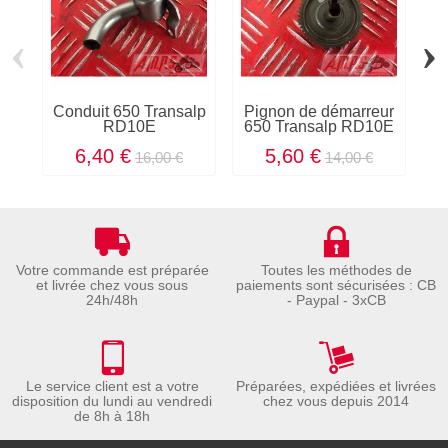
‹
›
Conduit 650 Transalp
Pignon de démarreur
C
RD10E
650 Transalp RD10E
6
6,40 €
5,60 €
16,00 €
14,00 €
Votre commande est préparée
Toutes les méthodes de
et livrée chez vous sous
paiements sont sécurisées : CB
24h/48h
- Paypal - 3xCB
Le service client est a votre
Préparées, expédiées et livrées
disposition du lundi au vendredi
chez vous depuis 2014
de 8h à 18h