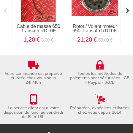
‹
›
Cable de masse 650
Rotor / Volant moteur
Pi
Transalp RD10E
650 Transalp RD10E
1,20 €
21,20 €
3,00 €
53,00 €
Votre commande est préparée
Toutes les méthodes de
et livrée chez vous sous
paiements sont sécurisées : CB
24h/48h
- Paypal - 3xCB
Le service client est a votre
Préparées, expédiées et livrées
disposition du lundi au vendredi
chez vous depuis 2014
de 8h à 18h