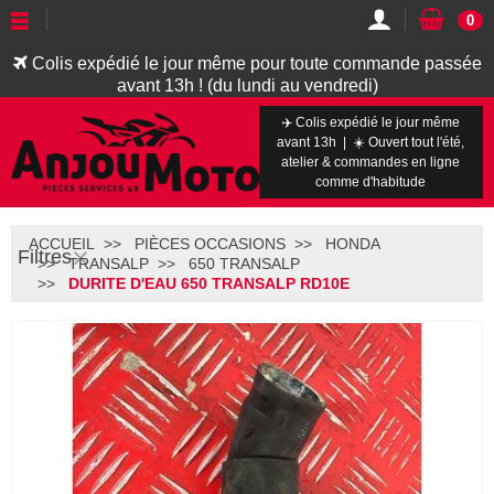
0
Colis expédié le jour même pour toute commande passée
avant 13h ! (du lundi au vendredi)
✈️ Colis expédié le jour même
avant 13h | ☀️ Ouvert tout l'été,
atelier & commandes en ligne
comme d'habitude
ACCUEIL
PIÈCES OCCASIONS
HONDA
Filtres
TRANSALP
650 TRANSALP
DURITE D'EAU 650 TRANSALP RD10E