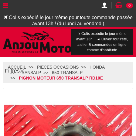
0
Colis expédié le jour même pour toute commande passée
avant 13h ! (du lundi au vendredi)
✈️ Colis expédié le jour même
avant 13h | ☀️ Ouvert tout l'été,
atelier & commandes en ligne
comme d'habitude
ACCUEIL
PIÈCES OCCASIONS
HONDA
Filtres
TRANSALP
650 TRANSALP
PIGNON MOTEUR 650 TRANSALP RD10E