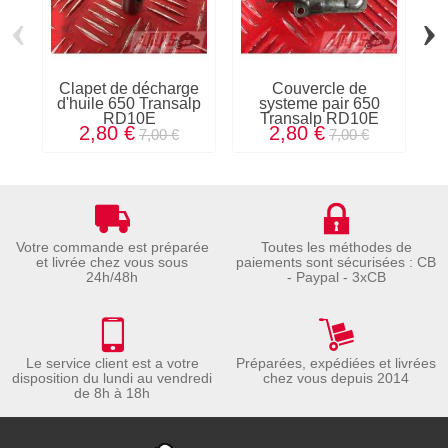
‹
›
Clapet de décharge
Couvercle de
C
d'huile 650 Transalp
systeme pair 650
6
RD10E
Transalp RD10E
2,80 €
2,80 €
7,00 €
7,00 €
Votre commande est préparée
Toutes les méthodes de
et livrée chez vous sous
paiements sont sécurisées : CB
24h/48h
- Paypal - 3xCB
Le service client est a votre
Préparées, expédiées et livrées
disposition du lundi au vendredi
chez vous depuis 2014
de 8h à 18h