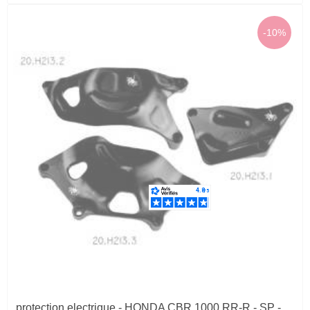
-10%
protection electrique - HONDA CBR 1000 RR-R - SP -