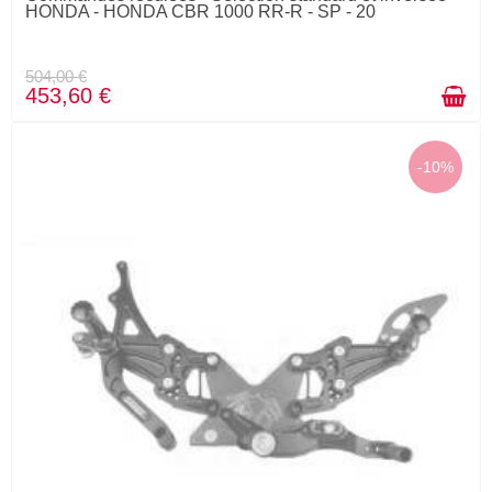
HONDA - HONDA CBR 1000 RR-R - SP - 20
504,00 €
453,60 €
-10%