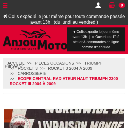
0
Colis expédié le jour même pour toute commande passée
avant 13h ! (du lundi au vendredi)
✈️ Colis expédié le jour même
avant 13h | ☀️ Ouvert tout l'été,
atelier & commandes en ligne
comme d'habitude
ACCUEIL
PIÈCES OCCASIONS
TRIUMPH
Filtres
ROCKET 3
ROCKET 3 2004 À 2009
CARROSSERIE
ECOPE CENTRAL RADIATEUR HAUT TRIUMPH 2300
ROCKET III 2004 À 2009