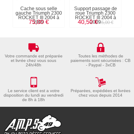
Cache sous selle
Support passage de
L
gauche Triumph 2300
roue Triumph 2300
ROCKET III 2004 à
ROCKET III 2004 à
75,00 €
40,50 €
2009
2009
45,00 €
Votre commande est préparée
Toutes les méthodes de
et livrée chez vous sous
paiements sont sécurisées : CB
24h/48h
- Paypal - 3xCB
Le service client est a votre
Préparées, expédiées et livrées
disposition du lundi au vendredi
chez vous depuis 2014
de 8h à 18h