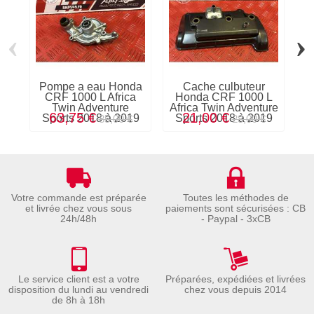
‹
›
Pompe a eau Honda
Cache culbuteur
Go
CRF 1000 L Africa
Honda CRF 1000 L
Twin Adventure
Africa Twin Adventure
63,75 €
21,00 €
Sports 2018 à 2019
Sports 2018 à 2019
S
85,00 €
28,00 €
Votre commande est préparée
Toutes les méthodes de
et livrée chez vous sous
paiements sont sécurisées : CB
24h/48h
- Paypal - 3xCB
Le service client est a votre
Préparées, expédiées et livrées
disposition du lundi au vendredi
chez vous depuis 2014
de 8h à 18h