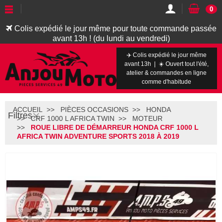
0
Colis expédié le jour même pour toute commande passée
avant 13h ! (du lundi au vendredi)
✈️ Colis expédié le jour même
avant 13h | ☀️ Ouvert tout l'été,
atelier & commandes en ligne
comme d'habitude
ACCUEIL
PIÈCES OCCASIONS
HONDA
Filtres
CRF 1000 L AFRICA TWIN
MOTEUR
ROUE LIBRE DE DÉMARREUR HONDA CRF 1000 L
AFRICA TWIN ADVENTURE SPORTS 2018 À 2019