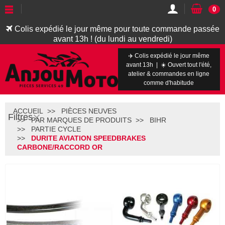
0
Colis expédié le jour même pour toute commande passée
avant 13h ! (du lundi au vendredi)
✈️ Colis expédié le jour même
avant 13h | ☀️ Ouvert tout l'été,
atelier & commandes en ligne
comme d'habitude
ACCUEIL
PIÈCES NEUVES
Filtres
PAR MARQUES DE PRODUITS
BIHR
PARTIE CYCLE
DURITE AVIATION SPEEDBRAKES
CARBONE/RACCORD OR