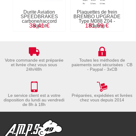
Durite Aviation
Plaquettes de frein
SPEEDBRAKES
BREMBO UPGRADE
carbone/raccord
Type M088 Z04 -
38,41 €
181,69 €
argent
Racing
Votre commande est préparée
Toutes les méthodes de
et livrée chez vous sous
paiements sont sécurisées : CB
24h/48h
- Paypal - 3xCB
Le service client est a votre
Préparées, expédiées et livrées
disposition du lundi au vendredi
chez vous depuis 2014
de 8h à 18h