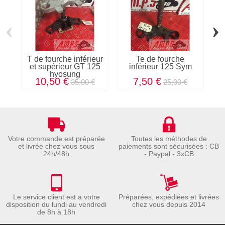
‹
›
T de fourche inférieur
Te de fourche
T 
et supérieur GT 125
inférieur 125 Sym
hyosung
10,50 €
7,50 €
35,00 €
25,00 €
Votre commande est préparée
Toutes les méthodes de
et livrée chez vous sous
paiements sont sécurisées : CB
24h/48h
- Paypal - 3xCB
Le service client est a votre
Préparées, expédiées et livrées
disposition du lundi au vendredi
chez vous depuis 2014
de 8h à 18h