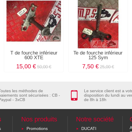
T de fourche inférieur
Te de fourche inférieur
600 XTE
125 Sym
15,00 €
7,50 €
50,00 €
25,00 €
Toutes les méthodes de
Le service client est a vot
paiements sont sécurisées : CB -
disposition du lundi au ve
Paypal - 3xCB
de 8h à 18h
s
Nos produits
Notre société
A
s
Promotions
DUCATI