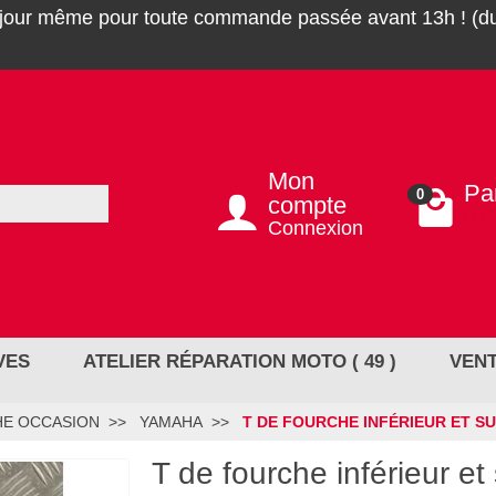
 jour même pour toute commande passée avant 13h ! (du
Mon
Pa
0
compte
0,0
Connexion
VES
ATELIER RÉPARATION MOTO ( 49 )
VENT
HE OCCASION
YAMAHA
T DE FOURCHE INFÉRIEUR ET S
T de fourche inférieur e