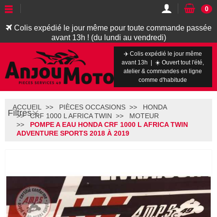
0
Colis expédié le jour même pour toute commande passée
avant 13h ! (du lundi au vendredi)
✈️ Colis expédié le jour même
avant 13h | ☀️ Ouvert tout l'été,
atelier & commandes en ligne
comme d'habitude
ACCUEIL
PIÈCES OCCASIONS
HONDA
Filtres
CRF 1000 L AFRICA TWIN
MOTEUR
POMPE A EAU HONDA CRF 1000 L AFRICA TWIN
ADVENTURE SPORTS 2018 À 2019