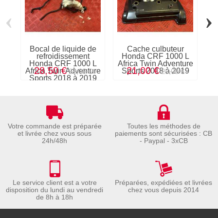
‹
›
Bocal de liquide de
Cache culbuteur
refroidissement
Honda CRF 1000 L
Honda CRF 1000 L
Africa Twin Adventure
28,50 €
21,00 €
Africa Twin Adventure
Sports 2018 à 2019
S
38,00 €
28,00 €
Sports 2018 à 2019
Votre commande est préparée
Toutes les méthodes de
et livrée chez vous sous
paiements sont sécurisées : CB
24h/48h
- Paypal - 3xCB
Le service client est a votre
Préparées, expédiées et livrées
disposition du lundi au vendredi
chez vous depuis 2014
de 8h à 18h